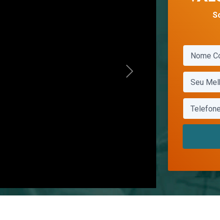
S
Next