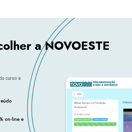
scolher a NOVOESTE
do curso a
nteúdo
 on-line e