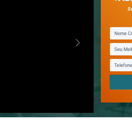
S
Next