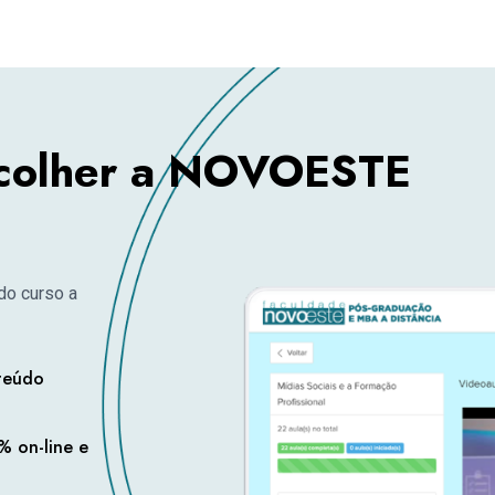
scolher a NOVOESTE
do curso a
nteúdo
 on-line e