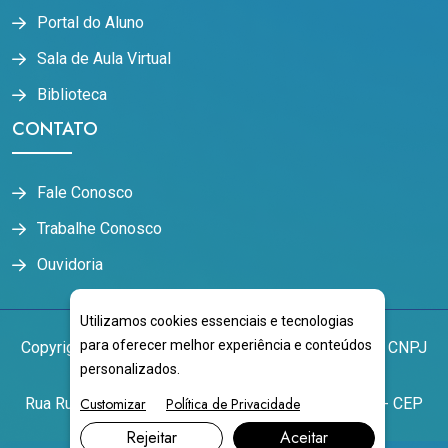
Portal do Aluno
Sala de Aula Virtual
Biblioteca
CONTATO
Fale Conosco
Trabalhe Conosco
Ouvidoria
Utilizamos cookies essenciais e tecnologias
para oferecer melhor experiência e conteúdos
Copyright
2026
NOVOESTE EDUCACIONAL LTDA
CNPJ
personalizados.
17.343.172/0001-60
Customizar
Política de Privacidade
Rua Rui Barbosa, 1792 - Centro Campo Grande/MS - CEP
79004-441
Rejeitar
Aceitar