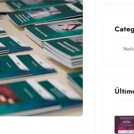
Categ
Notí
Últim