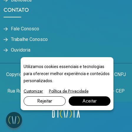
CONTATO
Fale Conosco
Trabalhe Conosco
Ouvidoria
Utilizamos cookies essenciais e tecnologias
para oferecer melhor experiência e conteúdos
Copyright
2026
NOVOESTE EDUCACIONAL LTDA
CNPJ
personalizados.
17.343.172/0001-60
Rua Rui Barbosa, 1792 - Centro Campo Grande/MS - CEP
Customizar
Política de Privacidade
79004-441
Rejeitar
Aceitar